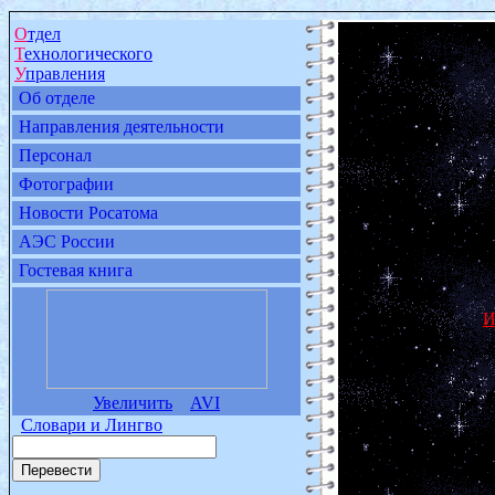
О
тдел
Т
ехнологического
У
правления
Об отделе
Направления деятельности
Персонал
Фотографии
Новости Росатома
АЭС России
Гостевая книга
И
Увеличить
AVI
Словари и Лингво